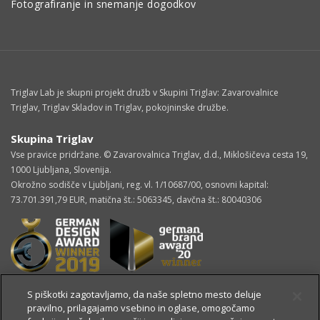
Fotografiranje in snemanje dogodkov
Triglav Lab je skupni projekt družb v Skupini Triglav: Zavarovalnice
Triglav, Triglav Skladov in Triglav, pokojninske družbe.
Skupina Triglav
Vse pravice pridržane. © Zavarovalnica Triglav, d.d., Miklošičeva cesta 19,
1000 Ljubljana, Slovenija.
Okrožno sodišče v Ljubljani, reg. vl. 1/10687/00, osnovni kapital:
73.701.391,79 EUR, matična št.: 5063345, davčna št.: 80040306
S piškotki zagotavljamo, da naše spletno mesto deluje
pravilno, prilagajamo vsebino in oglase, omogočamo