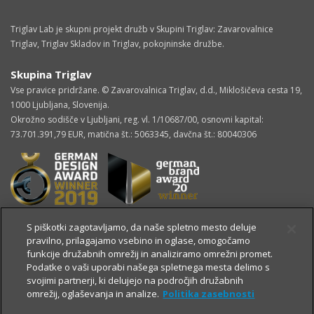
Triglav Lab je skupni projekt družb v Skupini Triglav: Zavarovalnice
Triglav, Triglav Skladov in Triglav, pokojninske družbe.
Skupina Triglav
Vse pravice pridržane. © Zavarovalnica Triglav, d.d., Miklošičeva cesta 19,
1000 Ljubljana, Slovenija.
Okrožno sodišče v Ljubljani, reg. vl. 1/10687/00, osnovni kapital:
73.701.391,79 EUR, matična št.: 5063345, davčna št.: 80040306
S piškotki zagotavljamo, da naše spletno mesto deluje
pravilno, prilagajamo vsebino in oglase, omogočamo
funkcije družabnih omrežij in analiziramo omrežni promet.
Podatke o vaši uporabi našega spletnega mesta delimo s
svojimi partnerji, ki delujejo na področjih družabnih
omrežij, oglaševanja in analize.
Politika zasebnosti