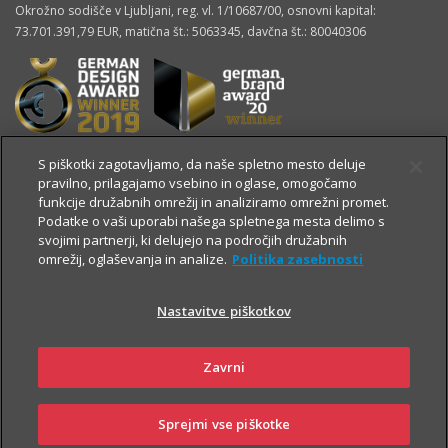
Okrožno sodišče v Ljubljani, reg. vl. 1/10687/00, osnovni kapital:
73.701.391,79 EUR, matična št.: 5063345, davčna št.: 80040306
S piškotki zagotavljamo, da naše spletno mesto deluje
pravilno, prilagajamo vsebino in oglase, omogočamo
funkcije družabnih omrežij in analiziramo omrežni promet.
Podatke o vaši uporabi našega spletnega mesta delimo s
svojimi partnerji, ki delujejo na področjih družabnih
omrežij, oglaševanja in analize.
Politika zasebnosti
Nastavitve piškotkov
OSTALE STRANI
Zavrni
Sprejmi vse piškotke
360° pogled
Kontakt