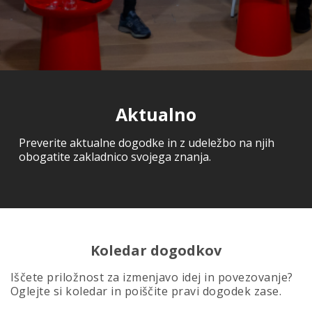
Aktualno
Preverite aktualne dogodke in z udeležbo na njih
obogatite zakladnico svojega znanja.
Koledar dogodkov
Iščete priložnost za izmenjavo idej in povezovanje?
Oglejte si koledar in poiščite pravi dogodek zase.