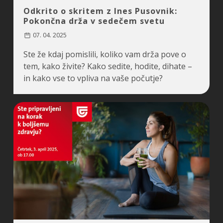
Odkrito o skritem z Ines Pusovnik:
Pokončna drža v sedečem svetu
07. 04. 2025
Ste že kdaj pomislili, koliko vam drža pove o
tem, kako živite? Kako sedite, hodite, dihate –
in kako vse to vpliva na vaše počutje?