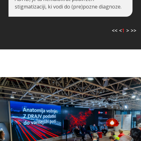
stigmatizaciji, ki vodi do (pre)pozne diagnoze.
<<
<
1
>
>>