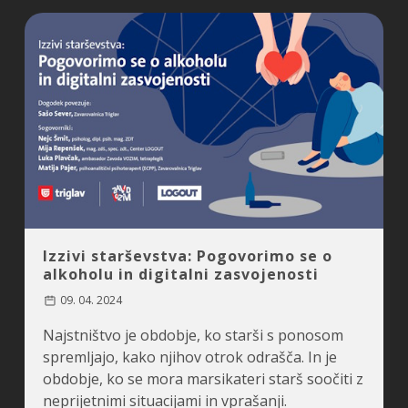
Izzivi starševstva: Pogovorimo se o
alkoholu in digitalni zasvojenosti
09. 04. 2024
Najstništvo je obdobje, ko starši s ponosom
spremljajo, kako njihov otrok odrašča. In je
obdobje, ko se mora marsikateri starš soočiti z
neprijetnimi situacijami in vprašanji.