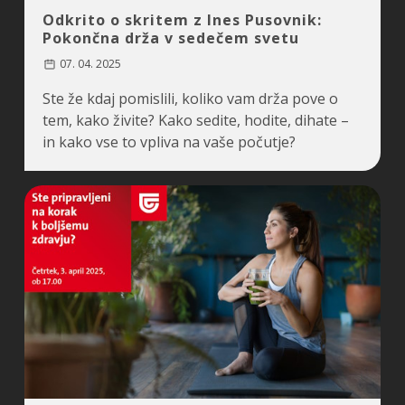
Odkrito o skritem z Ines Pusovnik:
Pokončna drža v sedečem svetu
07. 04. 2025
Ste že kdaj pomislili, koliko vam drža pove o
tem, kako živite? Kako sedite, hodite, dihate –
in kako vse to vpliva na vaše počutje?