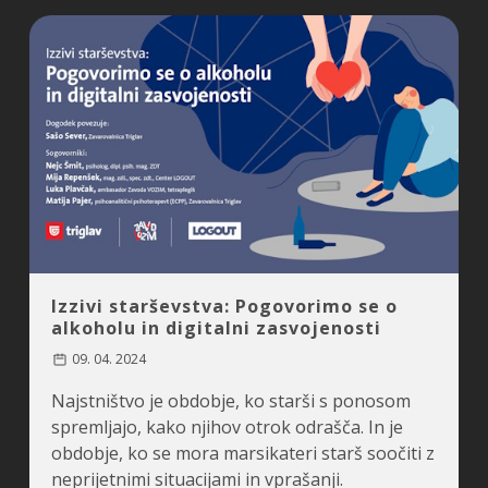
Izzivi starševstva: Pogovorimo se o
alkoholu in digitalni zasvojenosti
09. 04. 2024
Najstništvo je obdobje, ko starši s ponosom
spremljajo, kako njihov otrok odrašča. In je
obdobje, ko se mora marsikateri starš soočiti z
neprijetnimi situacijami in vprašanji.