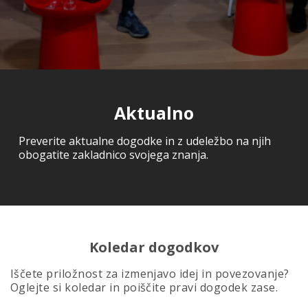
Aktualno
Preverite aktualne dogodke in z udeležbo na njih
obogatite zakladnico svojega znanja.
Koledar dogodkov
Iščete priložnost za izmenjavo idej in povezovanje?
Oglejte si koledar in poiščite pravi dogodek zase.