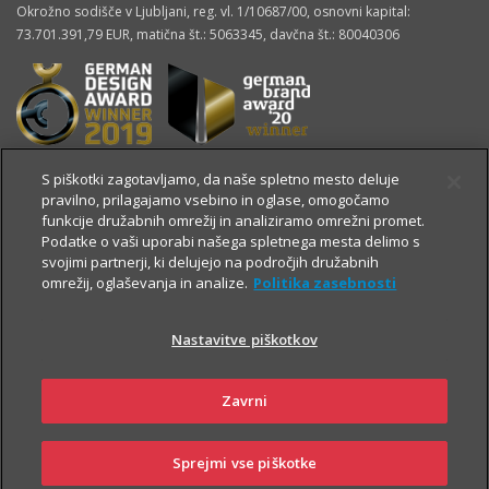
Okrožno sodišče v Ljubljani, reg. vl. 1/10687/00, osnovni kapital:
73.701.391,79 EUR, matična št.: 5063345, davčna št.: 80040306
S piškotki zagotavljamo, da naše spletno mesto deluje
pravilno, prilagajamo vsebino in oglase, omogočamo
funkcije družabnih omrežij in analiziramo omrežni promet.
Podatke o vaši uporabi našega spletnega mesta delimo s
svojimi partnerji, ki delujejo na področjih družabnih
omrežij, oglaševanja in analize.
Politika zasebnosti
Nastavitve piškotkov
OSTALE STRANI
Zavrni
Sprejmi vse piškotke
360° pogled
Kontakt