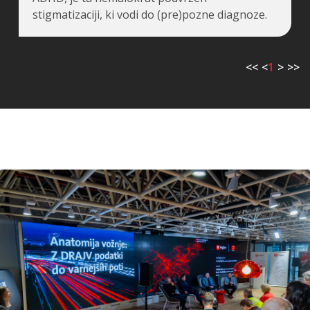
stigmatizaciji, ki vodi do (pre)pozne diagnoze.
<<
<
1
>
>>