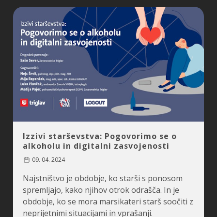
Izzivi starševstva: Pogovorimo se o
alkoholu in digitalni zasvojenosti
09. 04. 2024
Najstništvo je obdobje, ko starši s ponosom
spremljajo, kako njihov otrok odrašča. In je
obdobje, ko se mora marsikateri starš soočiti z
neprijetnimi situacijami in vprašanji.