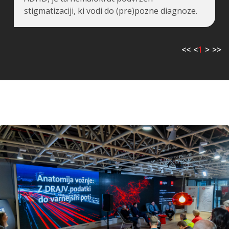
stigmatizaciji, ki vodi do (pre)pozne diagnoze.
<<
<
1
>
>>