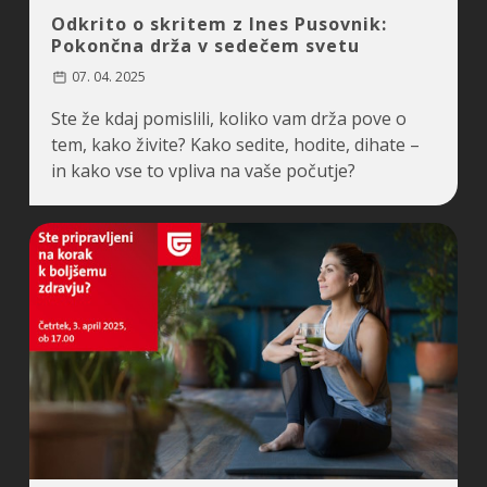
Odkrito o skritem z Ines Pusovnik:
Pokončna drža v sedečem svetu
07. 04. 2025
Ste že kdaj pomislili, koliko vam drža pove o
tem, kako živite? Kako sedite, hodite, dihate –
in kako vse to vpliva na vaše počutje?