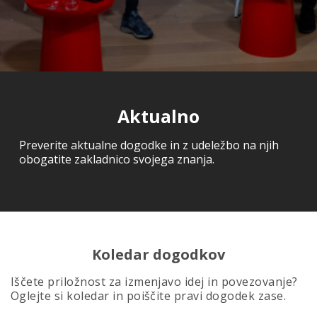
Aktualno
Preverite aktualne dogodke in z udeležbo na njih
obogatite zakladnico svojega znanja.
Koledar dogodkov
Iščete priložnost za izmenjavo idej in povezovanje?
Oglejte si koledar in poiščite pravi dogodek zase.