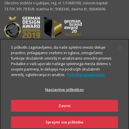
Okrožno sodišče v Ljubljani, reg. vl. 1/10687/00, osnovni kapital:
73.701.391,79 EUR, matična št.: 5063345, davčna št.: 80040306
S piškotki zagotavljamo, da naše spletno mesto deluje
pravilno, prilagajamo vsebino in oglase, omogočamo
funkcije družabnih omrežij in analiziramo omrežni promet.
Podatke o vaši uporabi našega spletnega mesta delimo s
svojimi partnerji, ki delujejo na področjih družabnih
omrežij, oglaševanja in analize.
Politika zasebnosti
Nastavitve piškotkov
OSTALE STRANI
Zavrni
Sprejmi vse piškotke
360° pogled
Kontakt