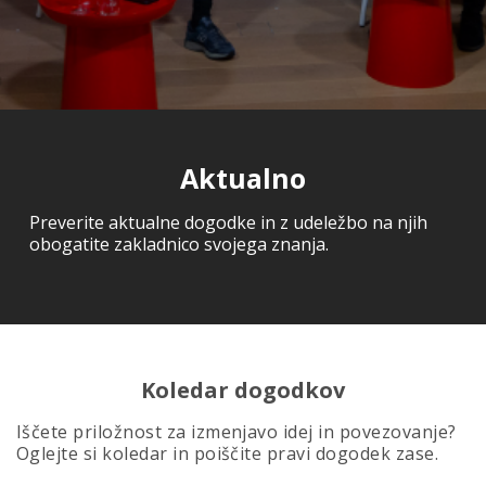
Aktualno
Preverite aktualne dogodke in z udeležbo na njih
obogatite zakladnico svojega znanja.
Koledar dogodkov
Iščete priložnost za izmenjavo idej in povezovanje?
Oglejte si koledar in poiščite pravi dogodek zase.