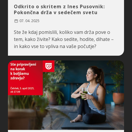
Odkrito o skritem z Ines Pusovnik:
Pokončna drža v sedečem svetu
07. 04. 2025
Ste že kdaj pomislili, koliko vam drža pove o
tem, kako živite? Kako sedite, hodite, dihate –
in kako vse to vpliva na vaše počutje?