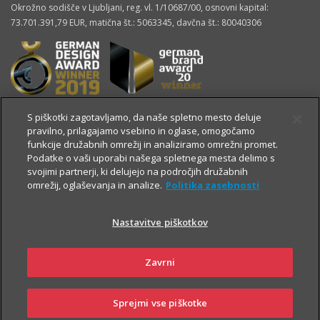
Okrožno sodišče v Ljubljani, reg. vl. 1/10687/00, osnovni kapital:
73.701.391,79 EUR, matična št.: 5063345, davčna št.: 80040306
S piškotki zagotavljamo, da naše spletno mesto deluje
pravilno, prilagajamo vsebino in oglase, omogočamo
funkcije družabnih omrežij in analiziramo omrežni promet.
Podatke o vaši uporabi našega spletnega mesta delimo s
svojimi partnerji, ki delujejo na področjih družabnih
omrežij, oglaševanja in analize.
Politika zasebnosti
Nastavitve piškotkov
OSTALE STRANI
Zavrni
Sprejmi vse piškotke
360° pogled
Kontakt