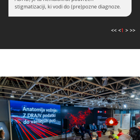
stigmatizaciji, ki vodi do (pre)pozne diagnoze.
<<
<
1
>
>>