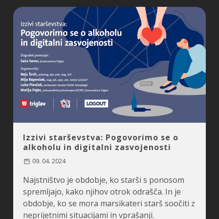
Izzivi starševstva: Pogovorimo se o
alkoholu in digitalni zasvojenosti
09. 04. 2024
Najstništvo je obdobje, ko starši s ponosom
spremljajo, kako njihov otrok odrašča. In je
obdobje, ko se mora marsikateri starš soočiti z
neprijetnimi situacijami in vprašanji.