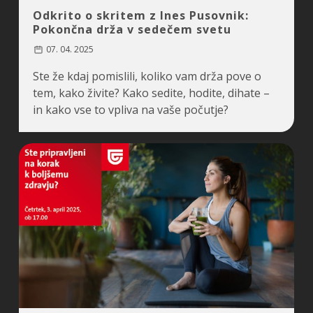
Odkrito o skritem z Ines Pusovnik:
Pokončna drža v sedečem svetu
07. 04. 2025
Ste že kdaj pomislili, koliko vam drža pove o
tem, kako živite? Kako sedite, hodite, dihate –
in kako vse to vpliva na vaše počutje?