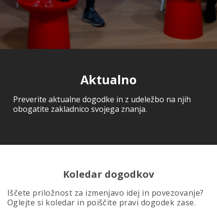
Aktualno
Preverite aktualne dogodke in z udeležbo na njih
obogatite zakladnico svojega znanja.
Koledar dogodkov
Iščete priložnost za izmenjavo idej in povezovanje?
Oglejte si koledar in poiščite pravi dogodek zase.