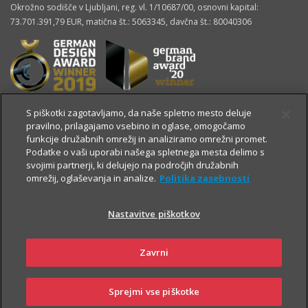
Okrožno sodišče v Ljubljani, reg. vl. 1/10687/00, osnovni kapital:
73.701.391,79 EUR, matična št.: 5063345, davčna št.: 80040306
S piškotki zagotavljamo, da naše spletno mesto deluje
pravilno, prilagajamo vsebino in oglase, omogočamo
funkcije družabnih omrežij in analiziramo omrežni promet.
Podatke o vaši uporabi našega spletnega mesta delimo s
svojimi partnerji, ki delujejo na področjih družabnih
omrežij, oglaševanja in analize.
Politika zasebnosti
Nastavitve piškotkov
OSTALE STRANI
Zavrni
Sprejmi vse piškotke
360° pogled
Kontakt