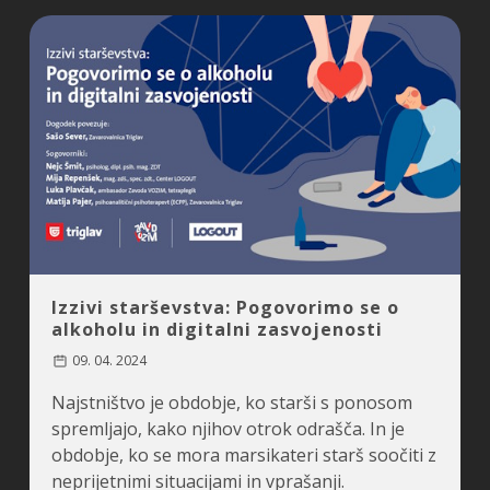
Izzivi starševstva: Pogovorimo se o
alkoholu in digitalni zasvojenosti
09. 04. 2024
Najstništvo je obdobje, ko starši s ponosom
spremljajo, kako njihov otrok odrašča. In je
obdobje, ko se mora marsikateri starš soočiti z
neprijetnimi situacijami in vprašanji.