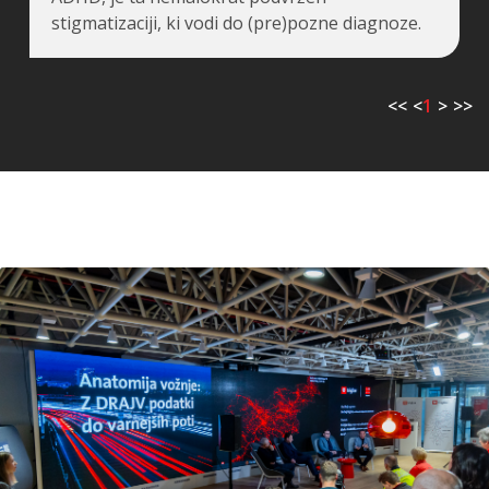
stigmatizaciji, ki vodi do (pre)pozne diagnoze.
<<
<
1
>
>>