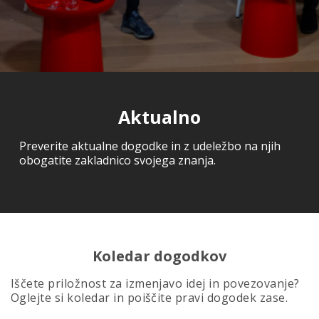
Aktualno
Preverite aktualne dogodke in z udeležbo na njih
obogatite zakladnico svojega znanja.
Koledar dogodkov
Iščete priložnost za izmenjavo idej in povezovanje?
Oglejte si koledar in poiščite pravi dogodek zase.