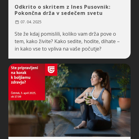
Odkrito o skritem z Ines Pusovnik:
Pokončna drža v sedečem svetu
07. 04. 2025
Ste že kdaj pomislili, koliko vam drža pove o
tem, kako živite? Kako sedite, hodite, dihate –
in kako vse to vpliva na vaše počutje?