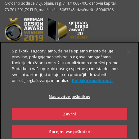
Okrožno sodišče v Ljubljani, reg. vl. 1/10687/00, osnovni kapital:
73.701.391,79 EUR, matična št.: 5063345, davčna št.: 80040306
S piškotki zagotavljamo, da naše spletno mesto deluje
pravilno, prilagajamo vsebino in oglase, omogočamo
funkcije družabnih omrežij in analiziramo omrežni promet.
Podatke o vaši uporabi našega spletnega mesta delimo s
svojimi partnerji, ki delujejo na področjih družabnih
omrežij, oglaševanja in analize.
Politika zasebnosti
Nastavitve piškotkov
OSTALE STRANI
Zavrni
Sprejmi vse piškotke
360° pogled
Kontakt