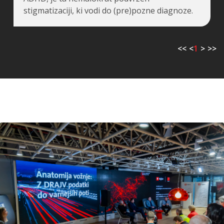
stigmatizaciji, ki vodi do (pre)pozne diagnoze.
<<
<
1
>
>>