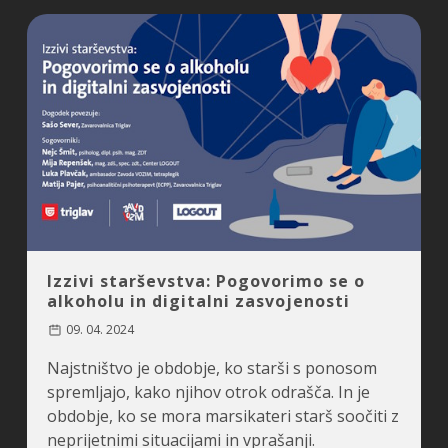
Izzivi starševstva: Pogovorimo se o
alkoholu in digitalni zasvojenosti
09. 04. 2024
Najstništvo je obdobje, ko starši s ponosom
spremljajo, kako njihov otrok odrašča. In je
obdobje, ko se mora marsikateri starš soočiti z
neprijetnimi situacijami in vprašanji.